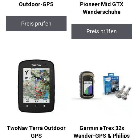
Garmin eTrex 32x
Salomon X Ultra
Outdoor-GPS
Pioneer Mid GTX
Wanderschuhe
Preis prüfen
Preis prüfen
TwoNav Terra
Garmin eTrex 32x