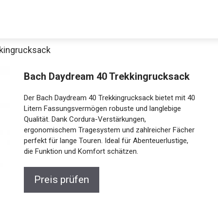
kingrucksack
Decathlon Sale
Bach Daydream 40 Trekkingrucksack
Der Bach Daydream 40 Trekkingrucksack bietet mit
40 Litern Fassungsvermögen robuste und langlebige
Qualität. Dank Cordura-Verstärkungen,
aue dir jetzt die meistverkauften Produkte im Sale bei Decathlon
ergonomischem Tragesystem und zahlreicher
Fächer perfekt für lange Touren. Ideal für
Jetzt anschauen
Abenteuerlustige, die Funktion und Komfort
schätzen.
Preis prüfen