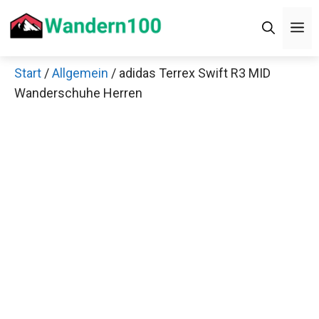
Zum
Men
Inhalt
springen
Start
/
Allgemein
/ adidas Terrex Swift R3 MID
×
Wanderschuhe Herren
Decathlon Sale
Schaue dir jetzt die meistverkauften Produkte im
Sale bei Decathlon an!
Jetzt anschauen