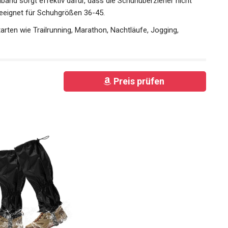
and sorgt effektiv dafür, dass die Schuhüberzieher nicht
 Geeignet für Schuhgrößen 36-45.
rten wie Trailrunning, Marathon, Nachtläufe, Jogging,
Preis prüfen