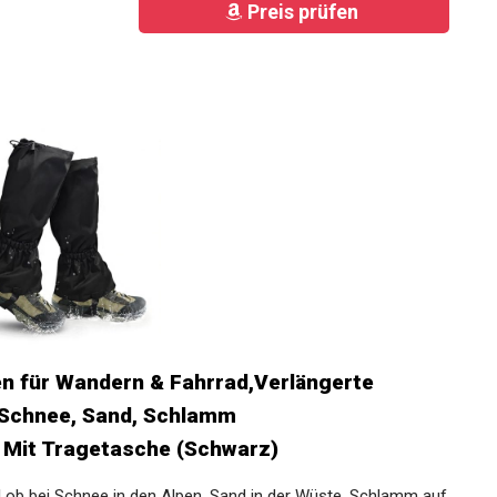
Preis prüfen
n für Wandern & Fahrrad,Verlängerte
 Schnee, Sand, Schlamm
 Mit Tragetasche (Schwarz)
l ob bei Schnee in den Alpen, Sand in der Wüste, Schlamm