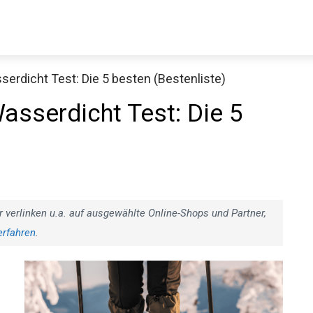
dicht Test: Die 5 besten (Bestenliste)
Decathlon Sale
serdicht Test: Die 5
aue dir jetzt die meistverkauften Produkte im Sale bei Decathlon
Jetzt anschauen
r verlinken u.a. auf ausgewählte Online-Shops und Partner,
erfahren
.