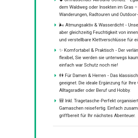
auf dem Waldweg oder Insekten im Gras
Genießen Sie Wanderungen, Radtouren
Hosen.
🌬️ Atmungsaktiv & Wasserdicht - Unse
lässt aber gleichzeitig Feuchtigkeit v
Verarbeitung und verstellbare Klettvers
✨ Komfortabel & Praktisch - Der verlän
flexibel, Sie werden sie unterwegs kau
einfach war Schutz noch nie!
👫 Für Damen & Herren - Das klassische
geeignet. Die ideale Ergänzung für Ihr
Alltagsradler oder Beruf und Hobby.
🎒 Inkl. Tragetasche-Perfekt organisier
Gamaschen reisefertig. Einfach zusa
griffbereit für Ihr nächstes Abenteuer.