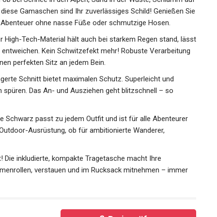
 – diese Gamaschen sind Ihr zuverlässiges Schild!
 und Outdoor-Abenteuer ohne nasse Füße oder schmutzige
r High-Tech-Material hält auch bei starkem Regen stand,
on innen entweichen. Kein Schwitzefekt mehr! Robuste
chlüsse für einen perfekten Sitz an jedem Bein.
gerte Schnitt bietet maximalen Schutz. Superleicht und
m spüren. Das An- und Ausziehen geht blitzschnell – so
 Schwarz passt zu jedem Outfit und ist für alle Abenteurer
e Outdoor-Ausrüstung, ob für ambitionierte Wanderer,
t! Die inkludierte, kompakte Tragetasche macht Ihre
mmenrollen, verstauen und im Rucksack mitnehmen – immer