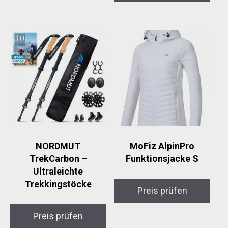
NORDMUT
MoFiz AlpinPro
TrekCarbon –
Funktionsjacke S
Ultraleichte
Trekkingstöcke
Preis prüfen
Preis prüfen