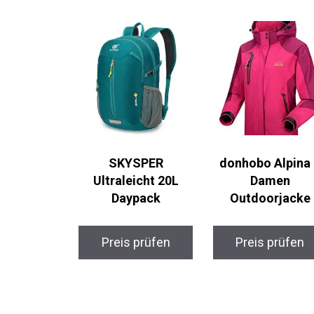
SKYSPER
donhobo Alpina
Ultraleicht 20L
Damen
Daypack
Outdoorjacke
Preis prüfen
Preis prüfen