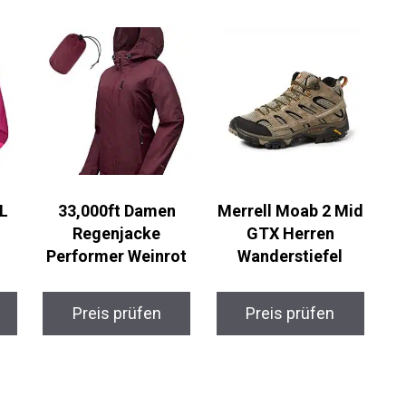
 L
33,000ft Damen
Merrell Moab 2 Mid
Regenjacke
GTX Herren
Performer Weinrot
Wanderstiefel
Preis prüfen
Preis prüfen