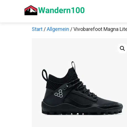
Zum
Inhalt
springen
Start
/
Allgemein
/ Vivobarefoot Magna Li