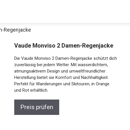
n-Regenjacke
Decathlon Sale
Vaude Monviso 2 Damen-Regenjacke
Die Vaude Monviso 2 Damen-Regenjacke schützt
dich zuverlässig bei jedem Wetter. Mit
wasserdichtem, atmungsaktivem Design und
aue dir jetzt die meistverkauften Produkte im Sale bei Decathlon
umweltfreundlicher Herstellung bietet sie Komfort
und Nachhaltigkeit. Perfekt für Wanderungen und
Jetzt anschauen
Skitouren, in Orange und Rot erhältlich.
Preis prüfen