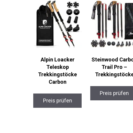
Alpin Loacker
Steinwood Carb
Teleskop
Trail Pro –
Trekkingstöcke
Trekkingstöcke
Carbon
Preis prüfen
Preis prüfen