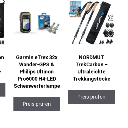
on
Garmin eTrex 32x
NORDMUT
Wander-GPS &
TrekCarbon –
Philips Ultinon
Ultraleichte
Pro6000 H4-LED
Trekkingstöcke
Scheinwerferlamp
e
Preis prüfen
Preis prüfen