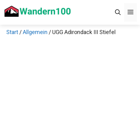
Zum
M
Inhalt
springen
Start
/
Allgemein
/ UGG Adirondack III Stiefel