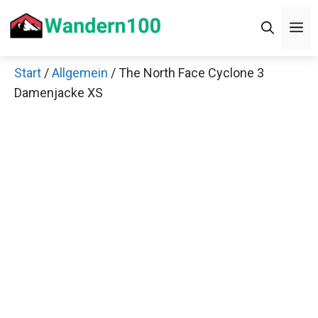
Zum
Men
Inhalt
springen
Start
/
Allgemein
/ The North Face Cyclone 3
×
Damenjacke XS
Decathlon Sale
Schaue dir jetzt die meistverkauften Produkte im
Sale bei Decathlon an!
Jetzt anschauen