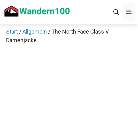
Zum
Men
Inhalt
springen
Start
/
Allgemein
/ The North Face Class V
Damenjacke
Jetzt anschauen