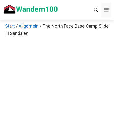
Zum
M
Inhalt
springen
Start
/
Allgemein
/ The North Face Base Camp Slide
III Sandalen