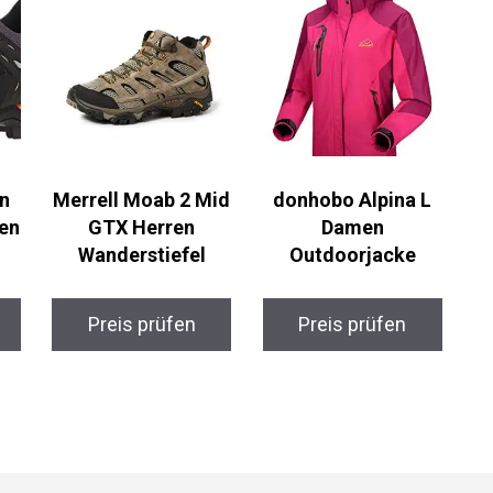
n
Merrell Moab 2 Mid
donhobo Alpina L
en
GTX Herren
Damen
Wanderstiefel
Outdoorjacke
Preis prüfen
Preis prüfen