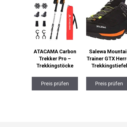
ATACAMA Carbon
Salewa Mountai
Trekker Pro –
Trainer GTX Herr
Trekkingstöcke
Trekkingstiefel
Preis prüfen
Preis prüfen