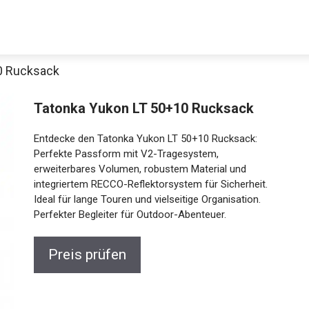
0 Rucksack
Decathlon Sale
Tatonka Yukon LT 50+10 Rucksack
Entdecke den Tatonka Yukon LT 50+10 Rucksack:
Perfekte Passform mit V2-Tragesystem,
erweiterbares Volumen, robustem Material und
aue dir jetzt die meistverkauften Produkte im Sale bei Decathlon
integriertem RECCO-Reflektorsystem für Sicherheit.
Ideal für lange Touren und vielseitige Organisation.
Jetzt anschauen
Perfekter Begleiter für Outdoor-Abenteuer.
Preis prüfen