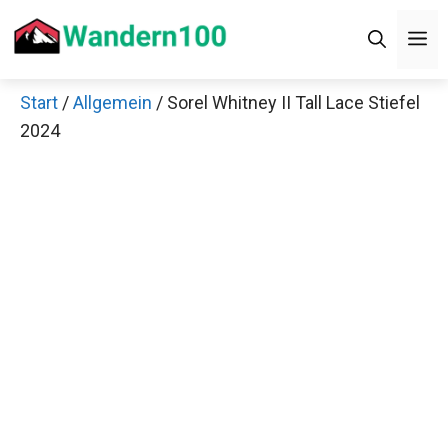
Zum
Men
Inhalt
springen
Start
/
Allgemein
/ Sorel Whitney II Tall Lace
×
Stiefel 2024
Decathlon Sale
Schaue dir jetzt die meistverkauften Produkte im
Sale bei Decathlon an!
Jetzt anschauen