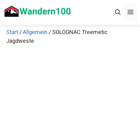
Zum
M
Inhalt
springen
Start
/
Allgemein
/ SOLOGNAC Treemetic
Jagdweste