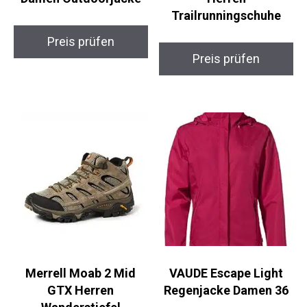
donhobo Alpina L
Salomon Wander GTX
Damen Outdoorjacke
Herren
Trailrunningschuhe
Preis prüfen
Preis prüfen
Merrell Moab 2 Mid
VAUDE Escape Light