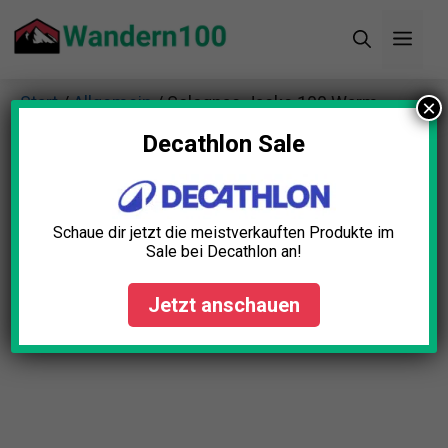
Zum
Men
Inhalt
springen
Start
/
Allgemein
/ Solognac Jacke 100 Warm
×
Wasserdicht
Decathlon Sale
Schaue dir jetzt die meistverkauften Produkte im
Sale bei Decathlon an!
Jetzt anschauen