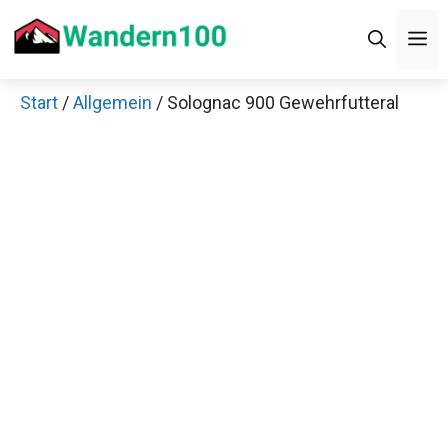
Zum
M
Inhalt
springen
Start
/
Allgemein
/ Solognac 900 Gewehrfutteral