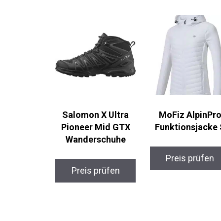
Salomon X Ultra
MoFiz AlpinPr
Pioneer Mid GTX
Funktionsjacke 
Wanderschuhe
Preis prüfen
Preis prüfen