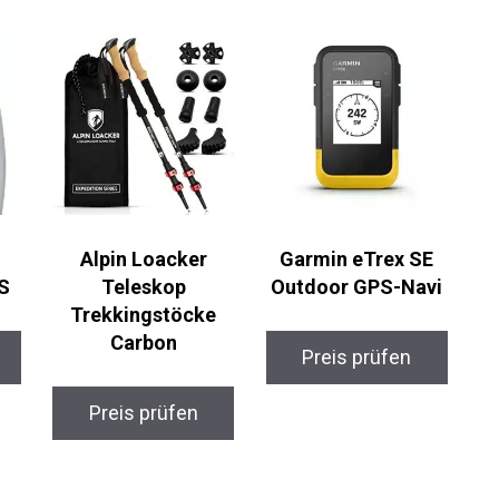
o
Alpin Loacker
Garmin eTrex SE
S
Teleskop
Outdoor GPS-Navi
Trekkingstöcke
Carbon
Preis prüfen
Preis prüfen