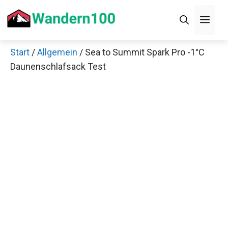
Zum
Men
Inhalt
springen
Start
/
Allgemein
/ Sea to Summit Spark Pro -1°C
×
Daunenschlafsack Test
Decathlon Sale
Schaue dir jetzt die meistverkauften Produkte im
Sale bei Decathlon an!
Jetzt anschauen