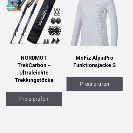
NORDMUT
MoFiz AlpinPro
TrekCarbon –
Funktionsjacke S
Ultraleichte
Trekkingstöcke
Preis prüfen
Preis prüfen