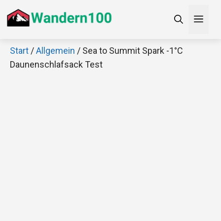
Zum
Men
Inhalt
springen
Start
/
Allgemein
/ Sea to Summit Spark -1°C
×
Daunenschlafsack Test
Decathlon Sale
Schaue dir jetzt die meistverkauften Produkte im
Sale bei Decathlon an!
Jetzt anschauen