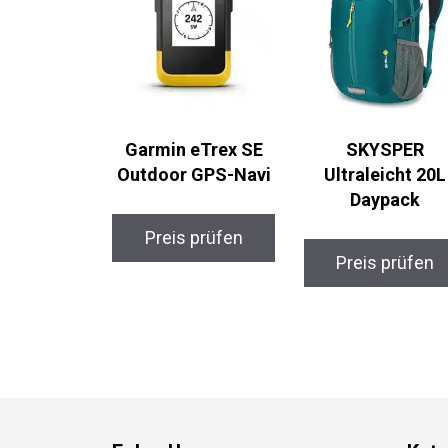
Garmin eTrex SE
SKYSPER
Outdoor GPS-Navi
Ultraleicht 20L
Daypack
Preis prüfen
Preis prüfen
Folge Uns
Kate