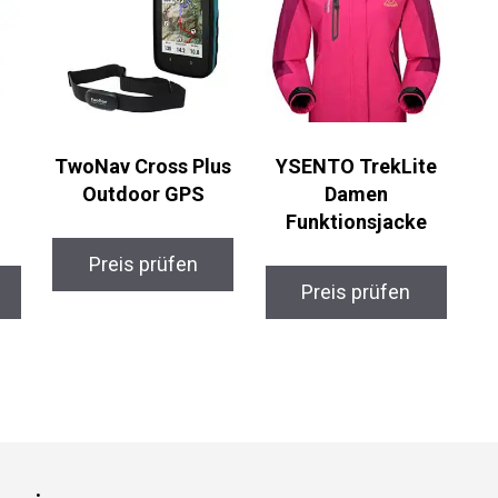
TwoNav Cross Plus
YSENTO TrekLite
Outdoor GPS
Damen
Funktionsjacke
Preis prüfen
Preis prüfen
gorien