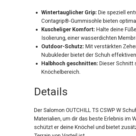
Wintertauglicher Grip:
Die speziell ent
Contagrip®-Gummisohle bieten optimal
Kuscheliger Komfort:
Halte deine Füß
Isolierung, einer wasserdichten Membr
Outdoor-Schutz:
Mit verstärkten Zeh
Nubukleder bietet der Schuh effektive
Halbhoch geschnitten:
Dieser Schnitt 
Knöchelbereich.
Details
Der Salomon OUTCHILL TS CSWP W Schuh k
Materialien, um dir das beste Erlebnis im 
schützt er deine Knöchel und bietet zusät
Terrain von Vorteil ist.