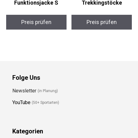
MoFiz AlpinPro
Overmont
Funktionsjacke S
VarioCarbon
Trekkingstöcke
Preis prüfen
Preis prüfen
Folge Uns
Newsletter
(in Planung)
YouTube
(50+ Sportarten)