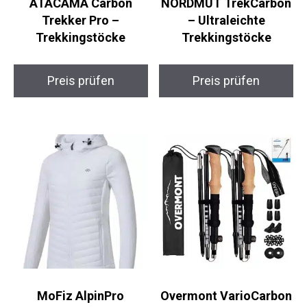
ATACAMA Carbon
NORDMUT
Trekker Pro –
TrekCarbon –
Trekkingstöcke
Ultraleichte
Trekkingstöcke
Preis prüfen
Preis prüfen