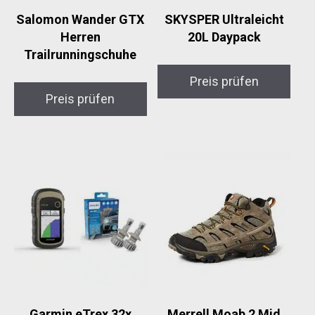
Salomon Wander GTX
SKYSPER Ultraleicht
Herren
20L Daypack
Trailrunningschuhe
Preis prüfen
Preis prüfen
Garmin eTrex 32x
Merrell Moab 2 Mid