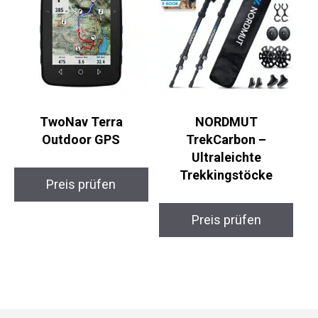
TwoNav Terra
NORDMUT
Outdoor GPS
TrekCarbon –
Ultraleichte
Trekkingstöcke
Preis prüfen
Preis prüfen