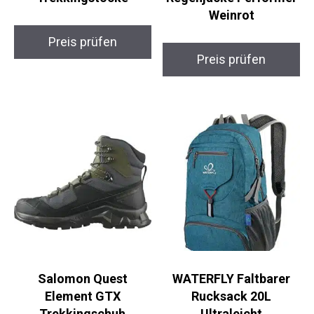
Weinrot
Preis prüfen
Preis prüfen
Salomon Quest
WATERFLY Faltbarer
Element GTX
Rucksack 20L
Trekkingschuh
Ultraleicht