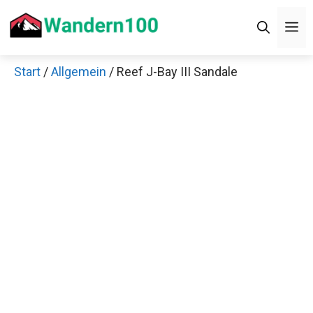
Zum
M
Inhalt
springen
Start
/
Allgemein
/ Reef J-Bay III Sandale