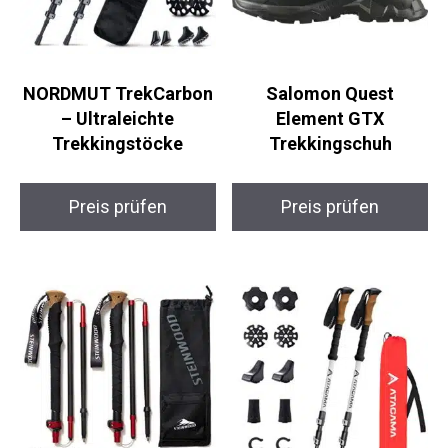
NORDMUT
Salomon Quest
TrekCarbon –
Element GTX
Ultraleichte
Trekkingschuh
Trekkingstöcke
Preis prüfen
Preis prüfen