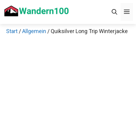
Zum
Men
Inhalt
springen
Start
/
Allgemein
/ Quiksilver Long Trip
Winterjacke
Jetzt anschauen