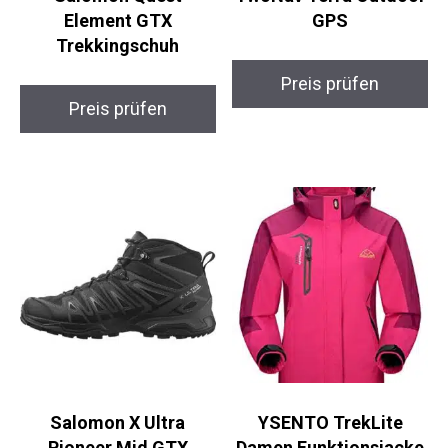
Salomon Quest
TwoNav Terra
Element GTX
Outdoor GPS
Trekkingschuh
Preis prüfen
Preis prüfen