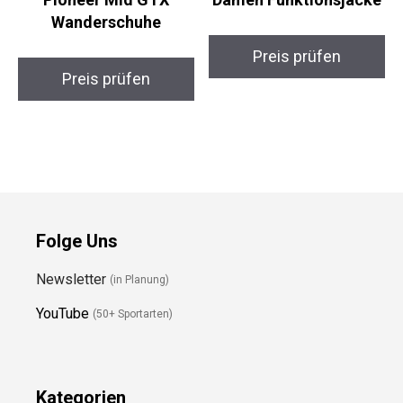
Salomon X Ultra
YSENTO TrekLite
Pioneer Mid GTX
Damen Funktionsjacke
Wanderschuhe
Preis prüfen
Preis prüfen
Folge Uns
Newsletter
(in Planung)
YouTube
(50+ Sportarten)