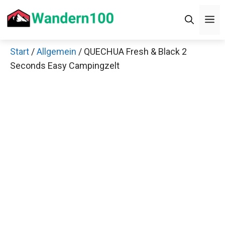
Zum
Men
Inhalt
springen
Start
/
Allgemein
/ QUECHUA Fresh & Black 2
×
Seconds Easy Campingzelt
Decathlon Sale
Schaue dir jetzt die meistverkauften Produkte im
Sale bei Decathlon an!
Jetzt anschauen