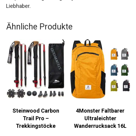
Küchenschrank ist die perfekte Ergänzung für
jeden Outdoor-Liebhaber.
Ähnliche Produkte
Steinwood Carbon
4Monster Faltbarer
Trail Pro –
Ultraleichter
Trekkingstöcke
Wanderrucksack 16L