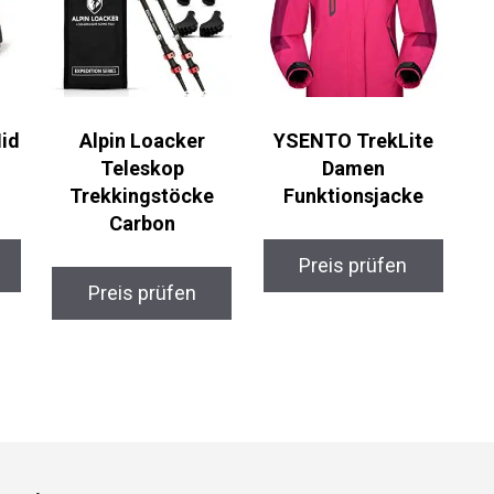
id
Alpin Loacker
YSENTO TrekLite
Teleskop
Damen
Trekkingstöcke
Funktionsjacke
Carbon
Preis prüfen
Preis prüfen