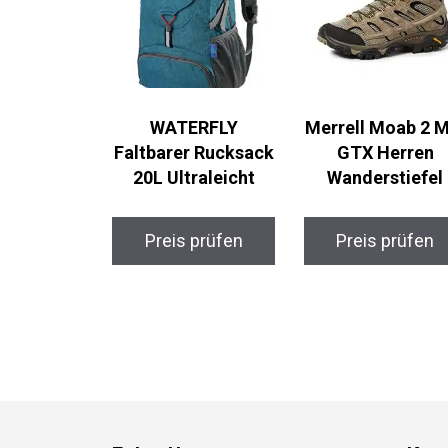
WATERFLY
Merrell Moab 2 M
Faltbarer Rucksack
GTX Herren
20L Ultraleicht
Wanderstiefel
Preis prüfen
Preis prüfen