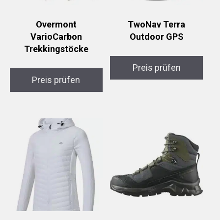
Overmont
TwoNav Terra
VarioCarbon
Outdoor GPS
Trekkingstöcke
Preis prüfen
Preis prüfen