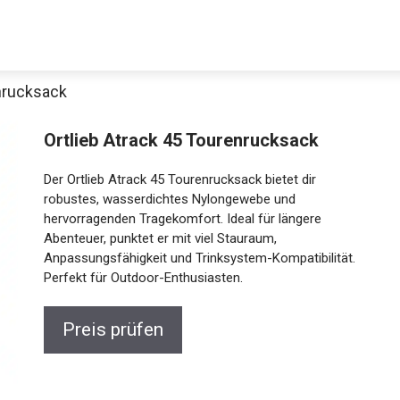
enrucksack
Decathlon Sale
Ortlieb Atrack 45 Tourenrucksack
Der Ortlieb Atrack 45 Tourenrucksack bietet dir
robustes, wasserdichtes Nylongewebe und
hervorragenden Tragekomfort. Ideal für längere
aue dir jetzt die meistverkauften Produkte im Sale bei Decathlon
Abenteuer, punktet er mit viel Stauraum,
Anpassungsfähigkeit und Trinksystem-Kompatibilität.
Jetzt anschauen
Perfekt für Outdoor-Enthusiasten.
Preis prüfen