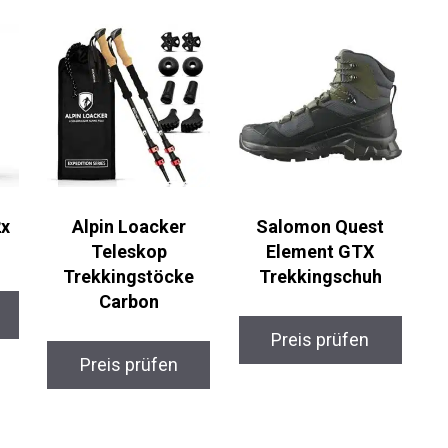
x
Alpin Loacker
Salomon Quest
Teleskop
Element GTX
Trekkingstöcke
Trekkingschuh
Carbon
Preis prüfen
Preis prüfen