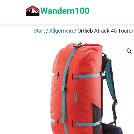
Zum
Inhalt
springen
Start
/
Allgemein
/ Ortlieb Atrack 45 Tour
Sch