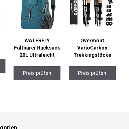
WATERFLY
Overmont
Faltbarer Rucksack
VarioCarbon
20L Ultraleicht
Trekkingstöcke
Preis prüfen
Preis prüfen
gorien