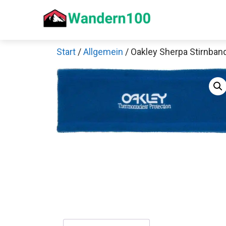
Zum
Inhalt
springen
Start
/
Allgemein
/ Oakley Sherpa Stirnban