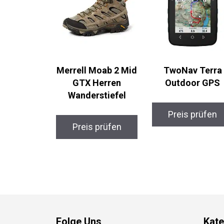
Merrell Moab 2 Mid
TwoNav Terra
GTX Herren
Outdoor GPS
Wanderstiefel
Preis prüfen
Preis prüfen
Folge Uns
Kate