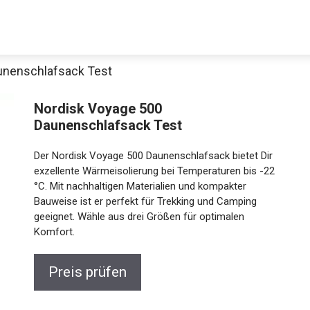
unenschlafsack Test
Decathlon Sale
Nordisk Voyage 500
Daunenschlafsack Test
Der Nordisk Voyage 500 Daunenschlafsack bietet Dir
aue dir jetzt die meistverkauften Produkte im Sale bei Decathlon
exzellente Wärmeisolierung bei Temperaturen bis -22
°C. Mit nachhaltigen Materialien und kompakter
Bauweise ist er perfekt für Trekking und Camping
Jetzt anschauen
geeignet. Wähle aus drei Größen für optimalen
Komfort.
Preis prüfen