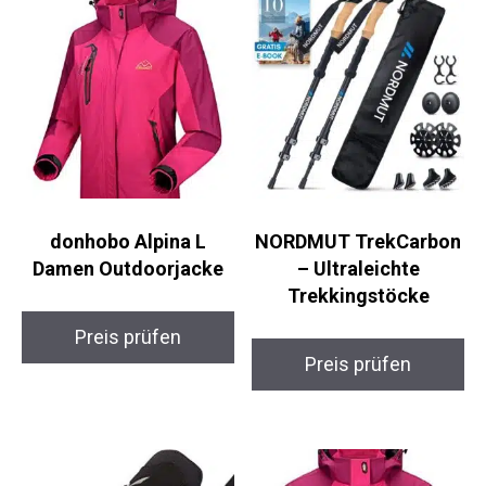
donhobo Alpina L
NORDMUT
Damen Outdoorjacke
TrekCarbon –
Ultraleichte
Trekkingstöcke
Preis prüfen
Preis prüfen