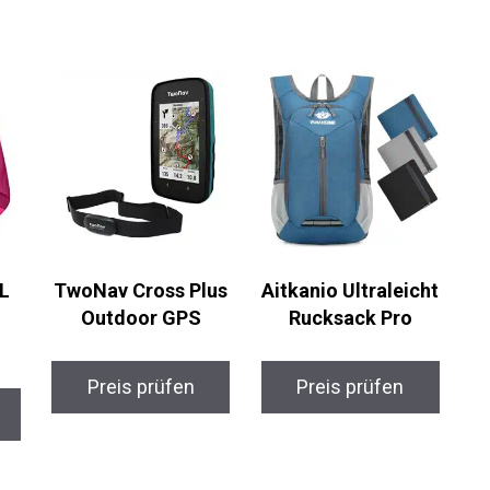
L
TwoNav Cross Plus
Aitkanio
Outdoor GPS
Ultraleicht
Rucksack Pro
Preis prüfen
Preis prüfen