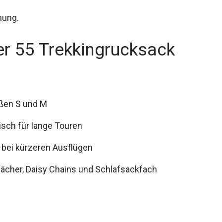
hung.
er 55 Trekkingrucksack
ößen S und M
isch für lange Touren
t bei kürzeren Ausflügen
hfächer, Daisy Chains und Schlafsackfach