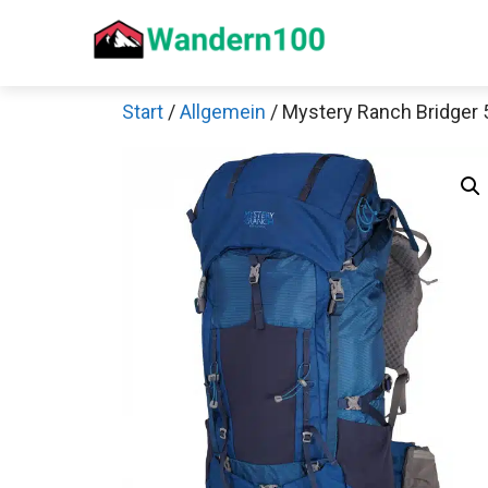
Zum
Inhalt
springen
Start
/
Allgemein
/ Mystery Ranch Bridger 
Sch