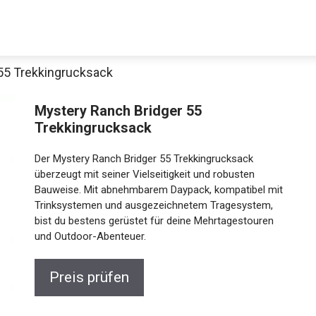
55 Trekkingrucksack
Decathlon Sale
Mystery Ranch Bridger 55
Trekkingrucksack
Der Mystery Ranch Bridger 55 Trekkingrucksack
aue dir jetzt die meistverkauften Produkte im Sale bei Decathlon
überzeugt mit seiner Vielseitigkeit und robusten
Bauweise. Mit abnehmbarem Daypack, kompatibel
mit Trinksystemen und ausgezeichnetem
Jetzt anschauen
Tragesystem, bist du bestens gerüstet für deine
Mehrtagestouren und Outdoor-Abenteuer.
Preis prüfen