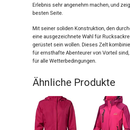
Wert auf Qualität und Komfort legen. Es k
Erlebnis sehr angenehm machen, und zeigt
besten Seite.
Mit seiner soliden Konstruktion, den durc
es eine ausgezeichnete Wahl für Rucksackr
gerüstet sein wollen. Dieses Zelt kombinie
die für ernsthafte Abenteurer von Vorteil s
atmungsaktiv
für alle Wetterbedingungen.
Ähnliche Produkte