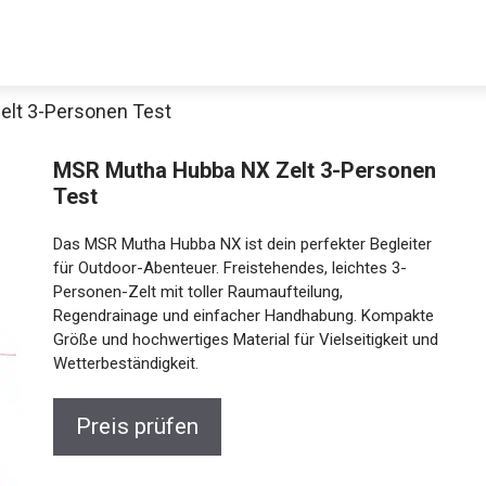
lt 3-Personen Test
Decathlon Sale
MSR Mutha Hubba NX Zelt 3-
Personen Test
Das MSR Mutha Hubba NX ist dein perfekter Begleiter
aue dir jetzt die meistverkauften Produkte im Sale bei Decathlon
für Outdoor-Abenteuer. Freistehendes, leichtes 3-
Personen-Zelt mit toller Raumaufteilung,
Regendrainage und einfacher Handhabung.
Jetzt anschauen
Kompakte Größe und hochwertiges Material für
Vielseitigkeit und Wetterbeständigkeit.
Preis prüfen