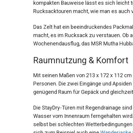
kompakten Bauweise lässt es sich leicht tr
Rucksacktouren macht, wie man es auch
Das Zelt hat ein beeindruckendes Packmaß
macht, es im Rucksack zu verstauen. Ob 
Wochenendausflug, das MSR Mutha Hubba NX
Raumnutzung & Komfort
Mit seinen Maßen von 213 x 172 x 112 cm b
Personen. Die zwei Eingänge und Apsiden 
genügend Raum für Gepäck und gleichzeit
Die StayDry-Türen mit Regendrainage sind e
Wasser vom Innenraum ferngehalten wird. 
selbst bei schlechten Wetterbedingungen 
sich zum Beispiel auch eine
Wanderjacke 