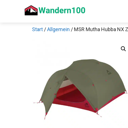
Zum
Inhalt
springen
Start
/
Allgemein
/ MSR Mutha Hubba NX Ze
Sch