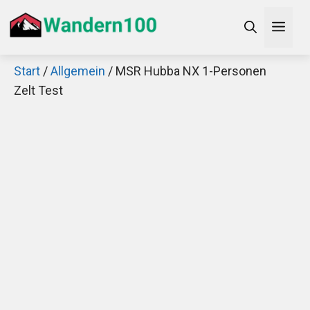
Zum
Men
Inhalt
springen
Start
/
Allgemein
/ MSR Hubba NX 1-Personen
×
Zelt Test
Decathlon Sale
Schaue dir jetzt die meistverkauften Produkte im
Sale bei Decathlon an!
Jetzt anschauen