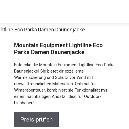
ghtline Eco Parka Damen Daunenjacke
Decathlon Sale
Mountain Equipment Lightline Eco
Parka Damen Daunenjacke
Entdecke die Mountain Equipment Lightline Eco Parka
aue dir jetzt die meistverkauften Produkte im Sale bei Decathlon
Daunenjacke! Sie bietet dir exzellente
Wärmeisolierung und Schutz vor Wind mit
umweltfreundlichen Materialien. Optimal für
Jetzt anschauen
Winterabenteuer, kombiniert sie Funktionalität mit
einem nachhaltigen Ansatz. Ideal für Outdoor-
Liebhaber!
Preis prüfen