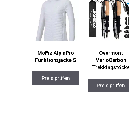
MoFiz AlpinPro
Overmont
Funktionsjacke S
VarioCarbon
Trekkingstöcke
Preis prüfen
Preis prüfen