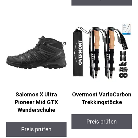
Outdoor GPS-Navi
Wander-GPS & Philips
Ultinon Pro6000 H4-
LED
Preis prüfen
Scheinwerferlampe
Preis prüfen
Salomon X Ultra
Overmont