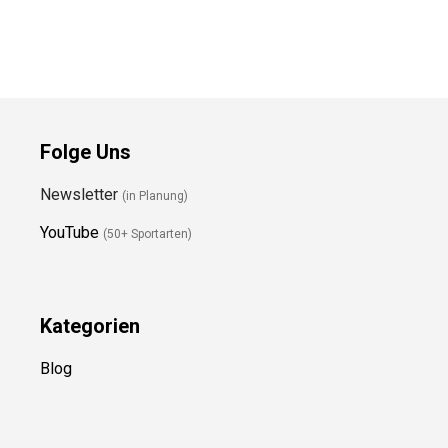
Pioneer Mid GTX
VarioCarbon
Wanderschuhe
Trekkingstöcke
Preis prüfen
Preis prüfen
Folge Uns
Newsletter
(in Planung)
YouTube
(50+ Sportarten)