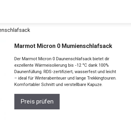
enschlafsack
Decathlon Sale
Marmot Micron 0 Mumienschlafsack
Der Marmot Micron 0 Daunenschlafsack bietet dir
exzellente Wärmeisolierung bis -12 °C dank 100%
Daunenfüllung. RDS-zertifiziert, wasserfest und leicht
aue dir jetzt die meistverkauften Produkte im Sale bei Decathlon
– ideal für Winterabenteuer und lange Trekkingtouren.
Komfortabler Schnitt und verstellbare Kapuze.
Jetzt anschauen
Preis prüfen