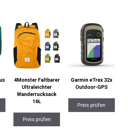
us
4Monster Faltbarer
Garmin eTrex 32x
Ultraleichter
Outdoor-GPS
Wanderrucksack
16L
Preis prüfen
Preis prüfen