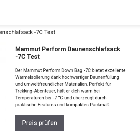
nschlafsack -7C Test
Decathlon Sale
Mammut Perform Daunenschlafsack
-7C Test
Der Mammut Perform Down Bag -7C bietet
aue dir jetzt die meistverkauften Produkte im Sale bei Decathlon
exzellente Wärmeisolierung dank hochwertiger
Daunenfüllung und umweltfreundlicher Materialien.
Perfekt für Trekking-Abenteuer, hält er dich warm bei
Jetzt anschauen
Temperaturen bis -7 °C und überzeugt durch
praktische Features und kompaktes Packmaß.
Preis prüfen