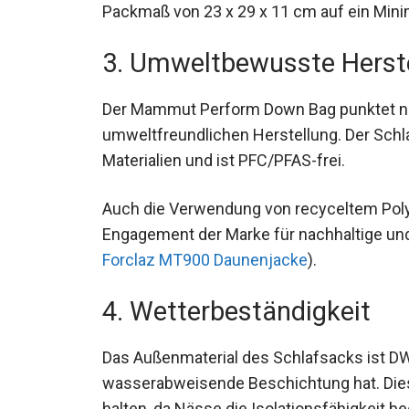
Packmaß von 23 x 29 x 11 cm auf ein Minim
3. Umweltbewusste Herst
Der Mammut Perform Down Bag punktet nic
umweltfreundlichen Herstellung. Der Schla
Materialien und ist PFC/PFAS-frei.
Auch die Verwendung von recyceltem Polye
Engagement der Marke für nachhaltige und
Forclaz MT900 Daunenjacke
).
4. Wetterbeständigkeit
Das Außenmaterial des Schlafsacks ist DW
wasserabweisende Beschichtung hat. Dies
zu halten, da Nässe die Isolationsfähigkei