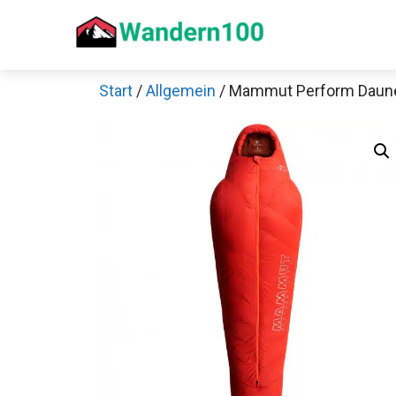
Zum
Inhalt
springen
Start
/
Allgemein
/ Mammut Perform Daune
Sch