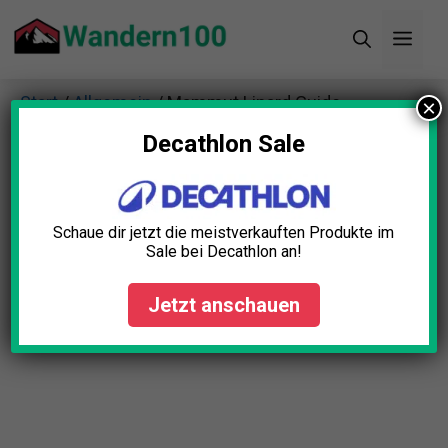
Zum
Men
Inhalt
springen
Start
/
Allgemein
/ Mammut Linard Guide
×
Regenjacke
Decathlon Sale
Schaue dir jetzt die meistverkauften Produkte im
Sale bei Decathlon an!
Jetzt anschauen