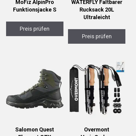
MoFiz AlpinPro
WATERFLY Faltbarer
Funktionsjacke S
Rucksack 20L
Ultraleicht
Preis prüfen
Preis prüfen
Salomon Quest
Overmont