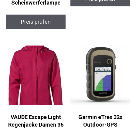
Wander-GPS & Philips
Teleskop
Ultinon Pro6000 H4-
Trekkingstöcke
LED
Carbon
Scheinwerferlampe
Preis prüfen
Preis prüfen