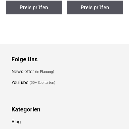
VAUDE Escape Light
Garmin eTrex 32x
Regenjacke Damen 36
Outdoor-GPS
Preis prüfen
Preis prüfen
Folge Uns
Newsletter
(in Planung)
YouTube
(50+ Sportarten)